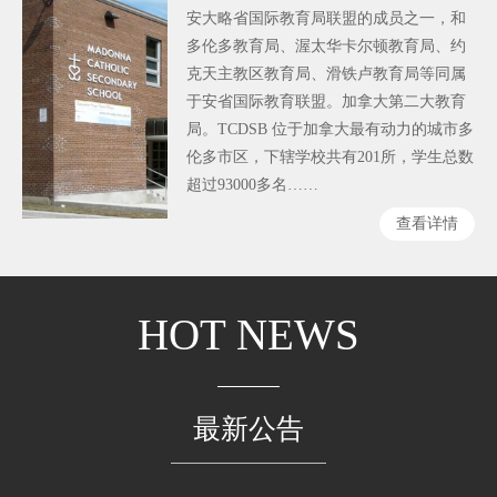
安大略省国际教育局联盟的成员之一，和
多伦多教育局、渥太华卡尔顿教育局、约
克天主教区教育局、滑铁卢教育局等同属
于安省国际教育联盟。加拿大第二大教育
局。TCDSB 位于加拿大最有动力的城市多
伦多市区，下辖学校共有201所，学生总数
超过93000多名……
查看详情
HOT NEWS
最新公告